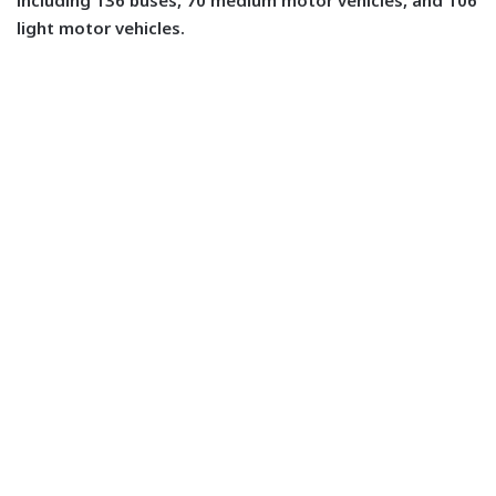
including 136 buses, 70 medium motor vehicles, and 106
light motor vehicles.