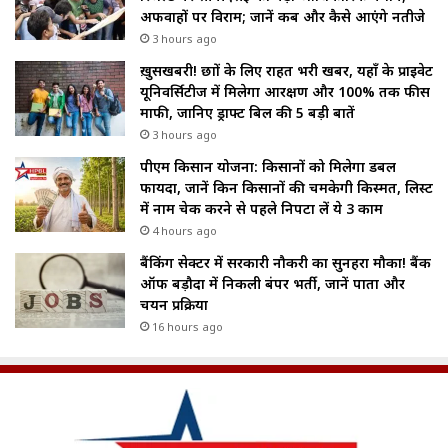
अफवाहों पर विराम; जानें कब और कैसे आएंगे नतीजे
3 hours ago
ख़ुसखबरी! छात्रों के लिए राहत भरी खबर, यहाँ के प्राइवेट
यूनिवर्सिटीज में मिलेगा आरक्षण और 100% तक फीस
माफी, जानिए ड्राफ्ट बिल की 5 बड़ी बातें
3 hours ago
पीएम किसान योजना: किसानों को मिलेगा डबल
फायदा, जानें किन किसानों की चमकेगी किस्मत, लिस्ट
में नाम चेक करने से पहले निपटा लें ये 3 काम
4 hours ago
बैंकिंग सेक्टर में सरकारी नौकरी का सुनहरा मौका! बैंक
ऑफ बड़ौदा में निकली बंपर भर्ती, जानें पात्रता और
चयन प्रक्रिया
16 hours ago