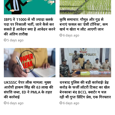
IBPS ने 11000 से भी ज्यादा क्लर्क
कृषि समाचार: गौमूत्र और गुड़ से
पदों पर निकाली भर्ती, जाने कैसे कर
बनाएं फसल का ‘देसी टॉनिक’, कम
सकते हैं आवेदन क्या है आवेदन करने
खर्च में खेतों में लौट आएगी जान
की अंतिम तारीख
6 days ago
5 days ago
UKSSSC पेपर लीक मामला: मुख्य
धनबाद पुलिस की बड़ी कार्रवाई! डेढ़
आरोपी हाकम सिंह की ₹63 लाख की
करोड़ के फर्जी लॉटरी टिकट का खेल
संपत्ति जब्त, ED ने PMLA के तहत
बेनकाब! बंद BCCL क्वार्टर में चल
की कार्रवाई
रही थी गुप्त प्रिंटिंग प्रेस, एक गिरफ्तार
6 days ago
6 days ago