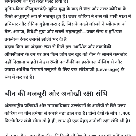
समीकरण को पूरी तरह पलट दिया है।
पुतिन-किम की जुगलबंदी:
यूक्रेन युद्ध के बाद से रूस और उत्तर कोरिया के
रिश्ते अभूतपूर्व रूप से मजबूत हुए हैं। उत्तर कोरिया ने रूस को भारी मात्रा में
हथियार और सैनिक मुहैया कराए हैं, जिसके बदले मॉस्को ने प्योंगयांग को
तेल, अनाज, विदेशी मुद्रा और सबसे महत्वपूर्ण—उन्नत सैन्य व हथियार
तकनीक देकर उसकी झोली भर दी है।
बदला किम का अंदाज:
रूस से मिले इस ‘आर्थिक और तकनीकी
ऑक्सीजन’ के दम पर अब किम जोंग उन खुद को चीन के सामने कमजोर
नहीं दिखाना चाहते। वे इस रूसी नजदीकी का इस्तेमाल बीजिंग से और
ज्यादा आर्थिक रियायतें वसूलने के लिए एक सौदेबाजी (Leverage) के
रूप में कर रहे हैं।
​चीन की मजबूरी और अनोखी रक्षा संधि
​अंतरराष्ट्रीय प्रतिबंधों और मानवाधिकार उल्लंघनों के आरोपों से घिरे उत्तर
कोरिया का चीन हमेशा से सबसे बड़ा ढाल रहा है। दोनों देशों के बीच 1,400
किलोमीटर लंबी सीमा तो है ही, साथ ही एक बेहद अनोखी रक्षा संधि भी है।
​नोट:
यह सैन्य समझौता चीन की किसी भी देश के साथ एकमात्र सक्रिय रक्षा