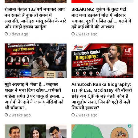
रोजाना केवल 133 रुपये बचाकर आप
BREAKING: भूकंप के कुछ घंटों
बन सकते हैं कुछ ही समय में
बाद मचा हड़कंप! मॉल में जोरदार
लखपति, जानें इस धांसू स्कीम के बारे
धमाका, दूसरी मंजिल ढही… मलबे में
और समझे इसका फार्मूला
दबे कई लोगों की आशंका
3 days ago
2 weeks ago
मुझे अल्लाह ने भेजा है… कहकर
Ashutosh Ranka Biography:
शख्स ने मचा दिया खौफ…गर्भवती
IIT से LSE, McKinsey की नौकरी
महिला समेत 3 पर चाकू से हमला….
छोड़ अब CJP के बड़े चेहरे! कौन हैं
आरोपी के दावे ने जांच एजेंसियों को
आशुतोष रांका, जिनकी एंट्री से बढ़ी
भी चौंकाया…
सियासी हलचल?
2 weeks ago
2 weeks ago