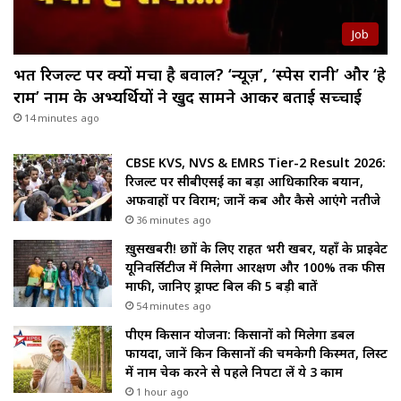
Job
भर्ती रिजल्ट पर क्यों मचा है बवाल? ‘न्यूज़’, ‘स्पेस रानी’ और ‘हे
राम’ नाम के अभ्यर्थियों ने खुद सामने आकर बताई सच्चाई
14 minutes ago
CBSE KVS, NVS & EMRS Tier-2 Result 2026:
रिजल्ट पर सीबीएसई का बड़ा आधिकारिक बयान,
अफवाहों पर विराम; जानें कब और कैसे आएंगे नतीजे
36 minutes ago
ख़ुसखबरी! छात्रों के लिए राहत भरी खबर, यहाँ के प्राइवेट
यूनिवर्सिटीज में मिलेगा आरक्षण और 100% तक फीस
माफी, जानिए ड्राफ्ट बिल की 5 बड़ी बातें
54 minutes ago
पीएम किसान योजना: किसानों को मिलेगा डबल
फायदा, जानें किन किसानों की चमकेगी किस्मत, लिस्ट
में नाम चेक करने से पहले निपटा लें ये 3 काम
1 hour ago