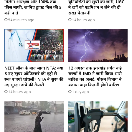
मिलेगा आरक्षण और 100% तक
यूनिवर्सिटी की सूची की जारी, UGC
फीस माफी, जानिए ड्राफ्ट बिल की 5
ने छात्रों को एडमिशन न लेने की दी
बड़ी बातें
सख्त चेतावनी!
54 minutes ago
14 hours ago
NEET लीक के बाद जागा NTA: क्या
12 अगस्त तक झारखंड समेत कई
3 नए ‘सुपर ऑफिसर्स’ की एंट्री से
राज्यों में IMD ने जारी किया भारी
रुक पाएगी धांधली? NTA ने शुरू की
बारिश का अलर्ट, मौसम विभाग ने
नए सुरक्षा ढांचे की तैयारी
बताया कहा कितनी होगी बारिश
14 hours ago
1 day ago