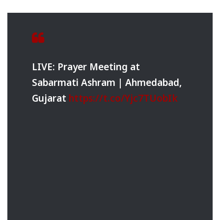
LIVE: Prayer Meeting at
Sabarmati Ashram | Ahmedabad,
Gujarat
https://t.co/Yjc7TUobIk