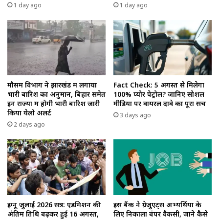
1 day ago
1 day ago
मौसम विभाग ने झारखंड में लगाया
Fact Check: 5 अगस्त से मिलेगा
भारी बारिश का अनुमान, बिहार समेत
100% प्योर पेट्रोल? जानिए सोशल
इन राज्यों में होगी भारी बारिश जारी
मीडिया पर वायरल दावे का पूरा सच
किया येलो अलर्ट
3 days ago
2 days ago
इग्नू जुलाई 2026 सत्र: एडमिशन की
इस बैंक ने ग्रेजुएट्स अभ्यर्थियों के
अंतिम तिथि बढ़कर हुई 16 अगस्त,
लिए निकाला बंपर वैकेंसी, जाने कैसे