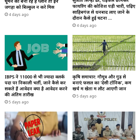
सुजीत सिन्हा ढेर, राइफल छीनकर
घूमने का बना रहे हैं प्लान तो इन
फायरिंग की कोशिश पड़ी भारी, पढ़िए
जगहों को बिल्कुल न करे मिस
साहिबगंज से धनबाद लाए जाने के
4 days ago
दौरान कैसे हुई घटना …
4 days ago
IBPS ने 11000 से भी ज्यादा क्लर्क
कृषि समाचार: गौमूत्र और गुड़ से
पदों पर निकाली भर्ती, जाने कैसे कर
बनाएं फसल का ‘देसी टॉनिक’, कम
सकते हैं आवेदन क्या है आवेदन करने
खर्च में खेतों में लौट आएगी जान
की अंतिम तारीख
5 days ago
5 days ago