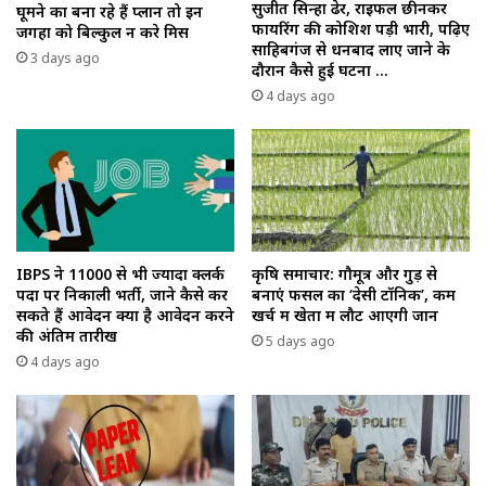
सुजीत सिन्हा ढेर, राइफल छीनकर
घूमने का बना रहे हैं प्लान तो इन
फायरिंग की कोशिश पड़ी भारी, पढ़िए
जगहों को बिल्कुल न करे मिस
साहिबगंज से धनबाद लाए जाने के
3 days ago
दौरान कैसे हुई घटना …
4 days ago
IBPS ने 11000 से भी ज्यादा क्लर्क
कृषि समाचार: गौमूत्र और गुड़ से
पदों पर निकाली भर्ती, जाने कैसे कर
बनाएं फसल का ‘देसी टॉनिक’, कम
सकते हैं आवेदन क्या है आवेदन करने
खर्च में खेतों में लौट आएगी जान
की अंतिम तारीख
5 days ago
4 days ago