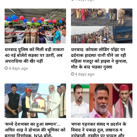
धनबाद पुलिस को मिली बड़ी ताकत!
धनबाद: कोयला लोडिंग पॉइंट पर
40 नई बोलेरो सड़कों पर उतरीं, अब
दर्दनाक हादसा! पानी पीने जा रही
अपराधियों की खैर नहीं
महिला मजदूर को हाइवा ने कुचला,
मौत के बाद भड़का गुस्सा
4 days ago
4 days ago
‘सच्चे देशभक्त का हुआ सम्मान’…
भगवा पहनकर संसद में प्रदर्शन के
अमित शाह ने डोभाल की भूमिका को
विवाद ने पकड़ा तूल, लखनऊ में
बताया निर्णायक, NSA बोले-
नारेबाजी, तस्वीरों पर चप्पलें और