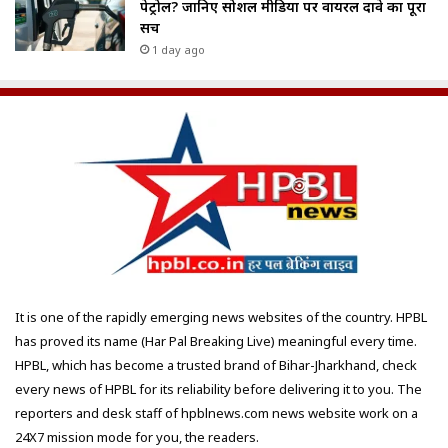
पेट्रोल? जानिए सोशल मीडिया पर वायरल दावे का पूरा
सच
1 day ago
It is one of the rapidly emerging news websites of the country. HPBL
has proved its name (Har Pal Breaking Live) meaningful every time.
HPBL, which has become a trusted brand of Bihar-Jharkhand, check
every news of HPBL for its reliability before delivering it to you. The
reporters and desk staff of hpblnews.com news website work on a
24X7 mission mode for you, the readers.