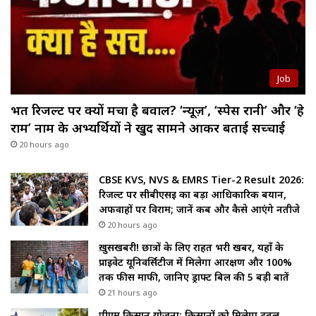
Job
भर्ती रिजल्ट पर क्यों मचा है बवाल? ‘न्यूज़’, ‘स्पेस रानी’ और ‘हे
राम’ नाम के अभ्यर्थियों ने खुद सामने आकर बताई सच्चाई
20 hours ago
CBSE KVS, NVS & EMRS Tier-2 Result 2026:
रिजल्ट पर सीबीएसई का बड़ा आधिकारिक बयान,
अफवाहों पर विराम; जानें कब और कैसे आएंगे नतीजे
20 hours ago
ख़ुसखबरी! छात्रों के लिए राहत भरी खबर, यहाँ के
प्राइवेट यूनिवर्सिटीज में मिलेगा आरक्षण और 100%
तक फीस माफी, जानिए ड्राफ्ट बिल की 5 बड़ी बातें
21 hours ago
पीएम किसान योजना: किसानों को मिलेगा डबल