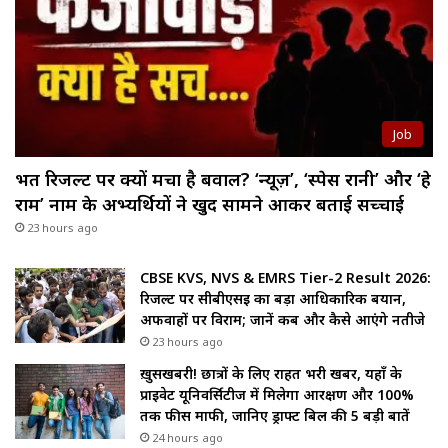
Job
भर्ती रिजल्ट पर क्यों मचा है बवाल? ‘न्यूज़’, ‘स्पेस रानी’ और ‘हे
राम’ नाम के अभ्यर्थियों ने खुद सामने आकर बताई सच्चाई
23 hours ago
CBSE KVS, NVS & EMRS Tier-2 Result 2026:
रिजल्ट पर सीबीएसई का बड़ा आधिकारिक बयान,
अफवाहों पर विराम; जानें कब और कैसे आएंगे नतीजे
23 hours ago
ख़ुसखबरी! छात्रों के लिए राहत भरी खबर, यहाँ के
प्राइवेट यूनिवर्सिटीज में मिलेगा आरक्षण और 100%
तक फीस माफी, जानिए ड्राफ्ट बिल की 5 बड़ी बातें
24 hours ago