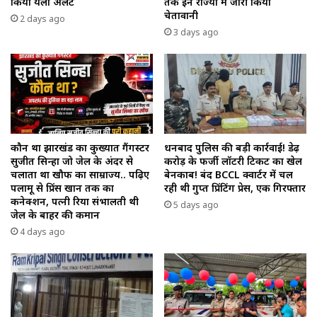
किया येलो अलर्ट
तक इन राज्यों में जारी किया
चेतावानी
2 days ago
3 days ago
कौन था झारखंड का कुख्यात गैंगस्टर
धनबाद पुलिस की बड़ी कार्रवाई! डेढ़
सुजीत सिन्हा जो जेल के अंदर से
करोड़ के फर्जी लॉटरी टिकट का खेल
चलाता था खौफ का साम्राज्य.. पढ़िए
बेनकाब! बंद BCCL क्वार्टर में चल
पलामू से प्रिंस खान तक का
रही थी गुप्त प्रिंटिंग प्रेस, एक गिरफ्तार
कनेक्शन, पत्नी रिया संभालती थी
5 days ago
जेल के बाहर की कमान
4 days ago