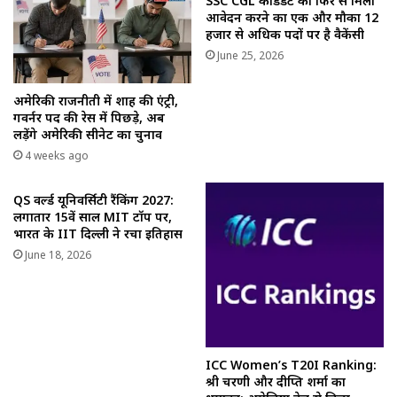
SSC CGL कैंडिडेट को फिर से मिला
आवेदन करने का एक और मौका 12
हजार से अधिक पदों पर है वैकेंसी
June 25, 2026
अमेरिकी राजनीती में शाह की एंट्री,
गवर्नर पद की रेस में पिछड़े, अब
लड़ेंगे अमेरिकी सीनेट का चुनाव
4 weeks ago
QS वर्ल्ड यूनिवर्सिटी रैंकिंग 2027:
लगातार 15वें साल MIT टॉप पर,
भारत के IIT दिल्ली ने रचा इतिहास
June 18, 2026
ICC Women’s T20I Ranking:
श्री चरणी और दीप्ति शर्मा का