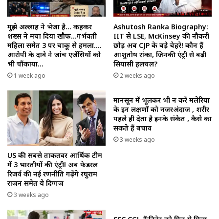
मुझे अल्लाह ने भेजा है… कहकर
Ashutosh Ranka Biography:
शख्स ने मचा दिया खौफ…गर्भवती
IIT से LSE, McKinsey की नौकरी
महिला समेत 3 पर चाकू से हमला….
छोड़ अब CJP के बड़े चेहरे! कौन हैं
आरोपी के दावे ने जांच एजेंसियों को
आशुतोष रांका, जिनकी एंट्री से बढ़ी
भी चौंकाया…
सियासी हलचल?
1 week ago
2 weeks ago
मानसून में भूलकर भी न करें मलेरिया
के इन लक्षणों को नजरअंदाज , शरीर
पहले ही देता है इनके संकेत , कैसे का
सकते हैं बचाव
3 weeks ago
US की सबसे ताकतवर आर्थिक टीम
में 3 भारतीयों की एंट्री! अब फेडरल
रिजर्व की नई रणनीति गढ़ेंगे रघुराम
राजन समेत ये दिग्गज
3 weeks ago