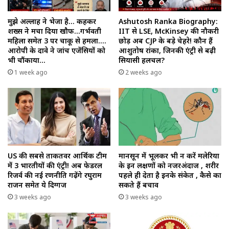
मुझे अल्लाह ने भेजा है… कहकर
Ashutosh Ranka Biography:
शख्स ने मचा दिया खौफ…गर्भवती
IIT से LSE, McKinsey की नौकरी
महिला समेत 3 पर चाकू से हमला….
छोड़ अब CJP के बड़े चेहरे! कौन हैं
आरोपी के दावे ने जांच एजेंसियों को
आशुतोष रांका, जिनकी एंट्री से बढ़ी
भी चौंकाया…
सियासी हलचल?
1 week ago
2 weeks ago
US की सबसे ताकतवर आर्थिक टीम
मानसून में भूलकर भी न करें मलेरिया
में 3 भारतीयों की एंट्री! अब फेडरल
के इन लक्षणों को नजरअंदाज , शरीर
रिजर्व की नई रणनीति गढ़ेंगे रघुराम
पहले ही देता है इनके संकेत , कैसे का
राजन समेत ये दिग्गज
सकते हैं बचाव
3 weeks ago
3 weeks ago