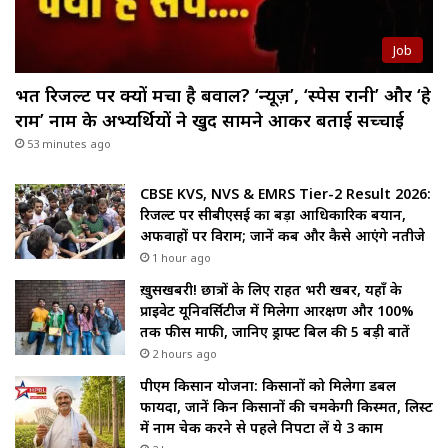
Job
भर्ती रिजल्ट पर क्यों मचा है बवाल? ‘न्यूज़’, ‘स्पेस रानी’ और ‘हे
राम’ नाम के अभ्यर्थियों ने खुद सामने आकर बताई सच्चाई
53 minutes ago
CBSE KVS, NVS & EMRS Tier-2 Result 2026:
रिजल्ट पर सीबीएसई का बड़ा आधिकारिक बयान,
अफवाहों पर विराम; जानें कब और कैसे आएंगे नतीजे
1 hour ago
ख़ुसखबरी! छात्रों के लिए राहत भरी खबर, यहाँ के
प्राइवेट यूनिवर्सिटीज में मिलेगा आरक्षण और 100%
तक फीस माफी, जानिए ड्राफ्ट बिल की 5 बड़ी बातें
2 hours ago
पीएम किसान योजना: किसानों को मिलेगा डबल
फायदा, जानें किन किसानों की चमकेगी किस्मत, लिस्ट
में नाम चेक करने से पहले निपटा लें ये 3 काम