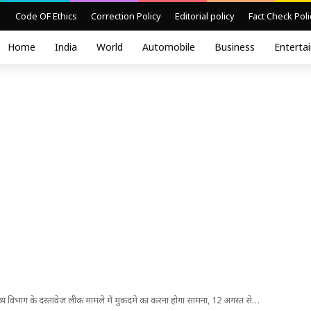
Code OF Ethics
Correction Policy
Editorial policy
Fact Check Poli
Home
India
World
Automobile
Business
Enterta
ास्थ्य विभाग के दस्तावेज लीक मामले में मुकदमे का करना होगा सामना, 12 अगस्त से…