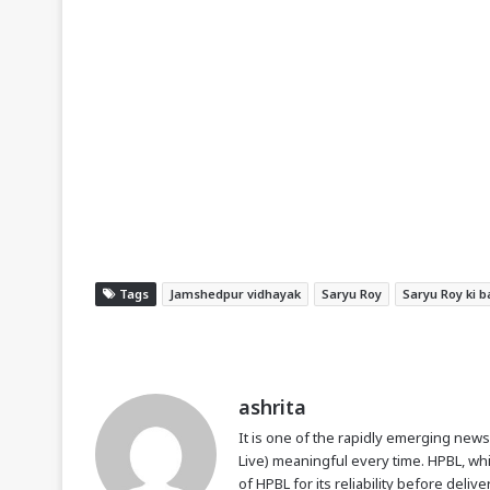
Tags
Jamshedpur vidhayak
Saryu Roy
Saryu Roy ki 
ashrita
It is one of the rapidly emerging new
Live) meaningful every time. HPBL, w
of HPBL for its reliability before del