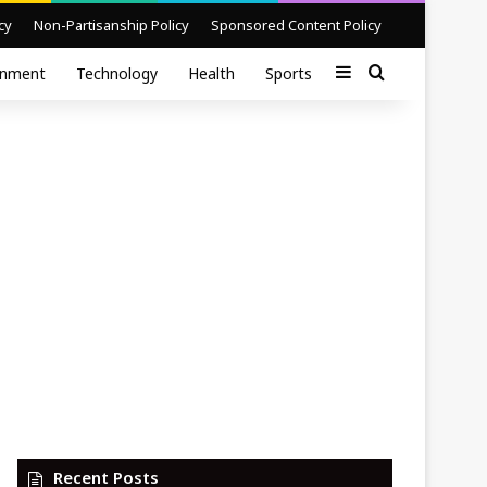
cy
Non-Partisanship Policy
Sponsored Content Policy
Sidebar
Search for
inment
Technology
Health
Sports
Recent Posts