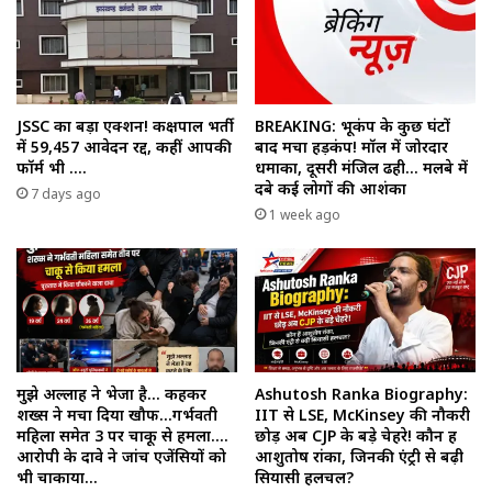
JSSC का बड़ा एक्शन! कक्षपाल भर्ती
BREAKING: भूकंप के कुछ घंटों
में 59,457 आवेदन रद्द, कहीं आपकी
बाद मचा हड़कंप! मॉल में जोरदार
फॉर्म भी ….
धमाका, दूसरी मंजिल ढही… मलबे में
दबे कई लोगों की आशंका
7 days ago
1 week ago
मुझे अल्लाह ने भेजा है… कहकर
Ashutosh Ranka Biography:
शख्स ने मचा दिया खौफ…गर्भवती
IIT से LSE, McKinsey की नौकरी
महिला समेत 3 पर चाकू से हमला….
छोड़ अब CJP के बड़े चेहरे! कौन हैं
आरोपी के दावे ने जांच एजेंसियों को
आशुतोष रांका, जिनकी एंट्री से बढ़ी
भी चौंकाया…
सियासी हलचल?