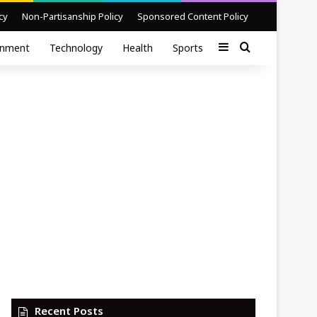
cy
Non-Partisanship Policy
Sponsored Content Policy
Sidebar
Search for
inment
Technology
Health
Sports
Recent Posts