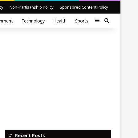
cy
Non-Partisanship Policy
Sponsored Content Policy
Sidebar
Search for
inment
Technology
Health
Sports
Recent Posts