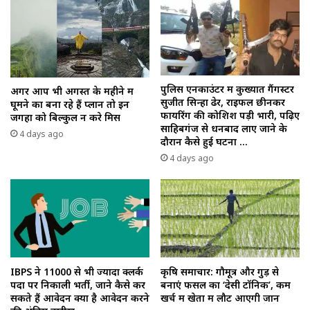
पुलिस एनकाउंटर में कुख्यात गैंगस्टर
अगर आप भी अगस्त के महीने में
सुजीत सिन्हा ढेर, राइफल छीनकर
घूमने का बना रहे हैं प्लान तो इन
फायरिंग की कोशिश पड़ी भारी, पढ़िए
जगहों को बिल्कुल न करे मिस
साहिबगंज से धनबाद लाए जाने के
4 days ago
दौरान कैसे हुई घटना …
4 days ago
IBPS ने 11000 से भी ज्यादा क्लर्क
कृषि समाचार: गौमूत्र और गुड़ से
पदों पर निकाली भर्ती, जाने कैसे कर
बनाएं फसल का ‘देसी टॉनिक’, कम
सकते हैं आवेदन क्या है आवेदन करने
खर्च में खेतों में लौट आएगी जान